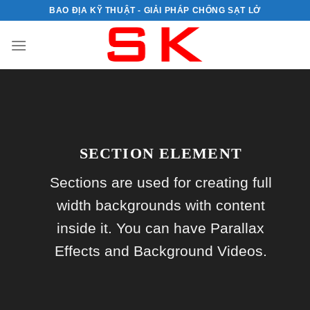
Skip
BAO ĐỊA KỸ THUẬT - GIẢI PHÁP CHỐNG SẠT LỞ
to
content
SECTION ELEMENT
Sections are used for creating full
width backgrounds with content
inside it. You can have Parallax
Effects and Background Videos.