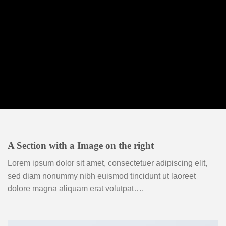
A Section with a Image on the right
Lorem ipsum dolor sit amet, consectetuer adipiscing elit,
sed diam nonummy nibh euismod tincidunt ut laoreet
dolore magna aliquam erat volutpat….