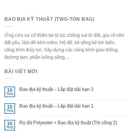
BAO ĐỊA KỸ THUẬT (TWO-TON BAG)
Ứng cứu sự cố thiên tai lũ lụt, chống sạt lở đất, gia cố nền
đất yếu, làm đê kèm mềm. Hộ đê, kè sông kè bờ biển,
công trình thủy lợi. Xây dựng các công trình giao thông,
đường tạm, phân luồng sông…
BÀI VIẾT MỚI
Bao địa kỹ thuật – Lắp đặt dài hạn 2
10
Th11
Bao địa kỹ thuật – Lắp đặt dài hạn 1
10
Th11
Rọ đá Polyester + Bao địa kỹ thuật (Thi công 2)
10
Th11