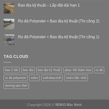
Bao địa kỹ thuật – Lắp đặt dài hạn 1
Rọ đá Polyester + Bao địa kỹ thuật (Thi công 2)
Rọ đá Polyester + Bao địa kỹ thuật (Thi công 1)
TAG CLOUD
bao 2 tấn
bao địa
bao địa kỹ thuật
phục hồi thảm họa
rọ đá
rọ đá polyester
seiko
seikobacninh
seiko bắc ninh
đường tạm thời
Copyright 2026 ©
SEIKO Bắc Ninh