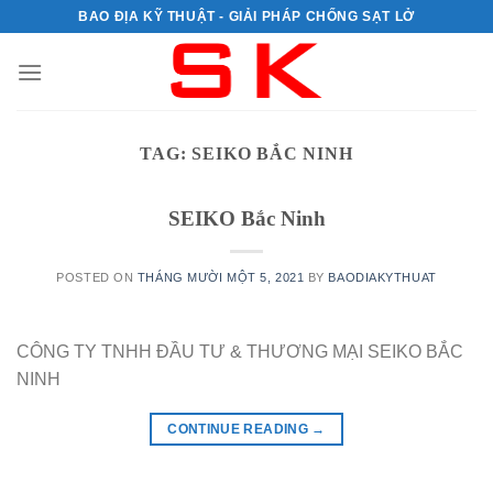
Skip
BAO ĐỊA KỸ THUẬT - GIẢI PHÁP CHỐNG SẠT LỞ
to
content
TAG:
SEIKO BẮC NINH
SEIKO Bắc Ninh
POSTED ON
THÁNG MƯỜI MỘT 5, 2021
BY
BAODIAKYTHUAT
CÔNG TY TNHH ĐẦU TƯ & THƯƠNG MẠI SEIKO BẮC
NINH
CONTINUE READING
→