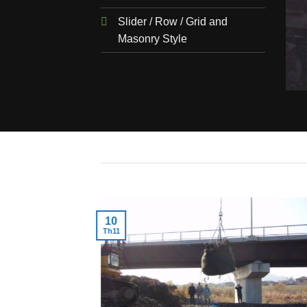
 – Đê kè mềm, 2tonbag
Slider / Row / Grid and
ười một 5, 2021
Masonry Style
10
Th11