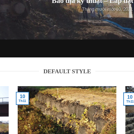
Bao địa kỹ thuật – Lắp đặt
Tháng mười một 10, 2021
DEFAULT STYLE
10
10
Th11
Th11