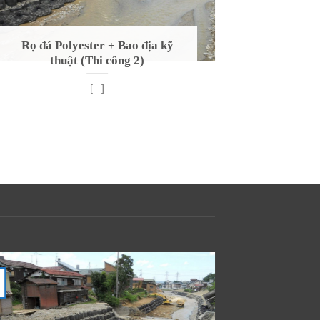
Rọ đá Polyester + Bao địa kỹ
Rọ đá P
thuật (Thi công 2)
th
[...]
Dựng sàn
dụng Rọ đ
10
Th11