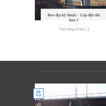
ê kè mềm,
Bao địa kỹ thuật – Lắp đặt dài
hạn 2
 Bag) – Bao
Tình trạng rỡ bỏ [...]
ật, Vải [...]
10
Th11