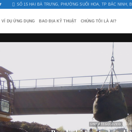
SỐ 15 HAI BÀ TRƯNG, PHƯỜNG SUỐI HOA, TP BẮC NINH, 
Ở
VÍ DỤ ỨNG DỤNG
BAO ĐỊA KỸ THUẬT
CHÚNG TÔI LÀ AI?
UNCATEGORIZED