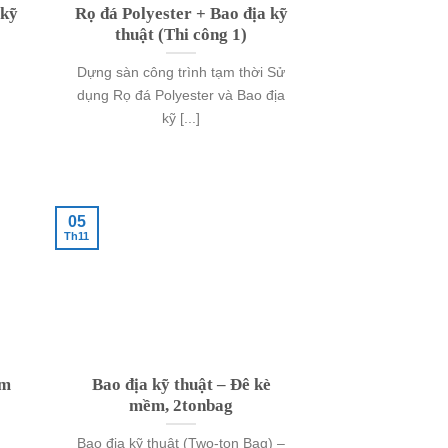
 kỹ
Rọ đá Polyester + Bao địa kỹ
thuật (Thi công 1)
Dựng sàn công trình tạm thời Sử
dụng Rọ đá Polyester và Bao địa
kỹ [...]
05
Th11
ạm
Bao địa kỹ thuật – Đê kè
mềm, 2tonbag
Bao địa kỹ thuật (Two-ton Bag) –