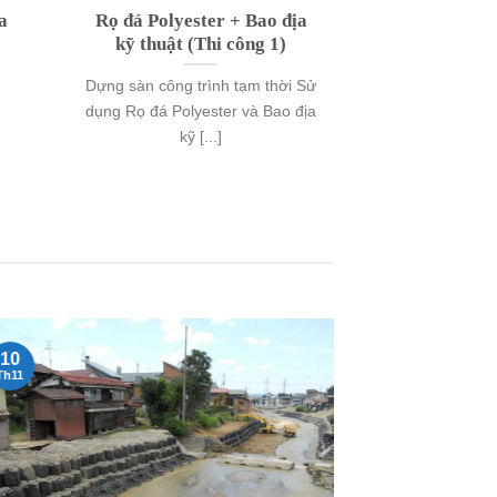
a
Rọ đá Polyester + Bao địa
kỹ thuật (Thi công 1)
Dựng sàn công trình tạm thời Sử
dụng Rọ đá Polyester và Bao địa
kỹ [...]
10
10
Th11
Th11