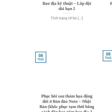
Bao địa kỹ thuật – Lắp đặt
B
dài hạn 2
Tình trạng rỡ bỏ [...]
08
08
Th11
Th11
Phục hồi sau thảm họa động
đất ở Bán đảo Noto – Nhật
Bản (khắc phục tạm thời bằng
cách đắp bao gồm bao địa 2