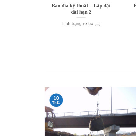
huật – Đê kè
Bao địa kỹ thuật – Lắp đặt
B
tonbag
dài hạn 2
 (Two-ton Bag) –
Tình trạng rỡ bỏ [...]
tấn, Ống địa kỹ
ải [...]
10
Th11