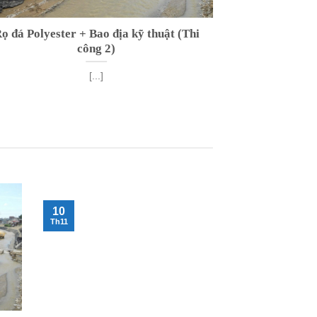
ọ đá Polyester + Bao địa kỹ thuật (Thi
Rọ đá Polyest
công 2)
[...]
Dựng sàn công
Polyes
10
Th11