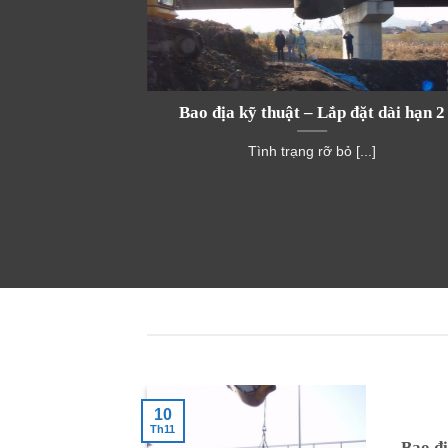
 mềm, 2tonbag
Bao địa kỹ thuật – Lắp đặt dài hạn 2
 – Bao tải cát 2
Tình trạng rỡ bỏ [...]
ải [...]
10
Th11
 Đê kè mềm,
Bao đị