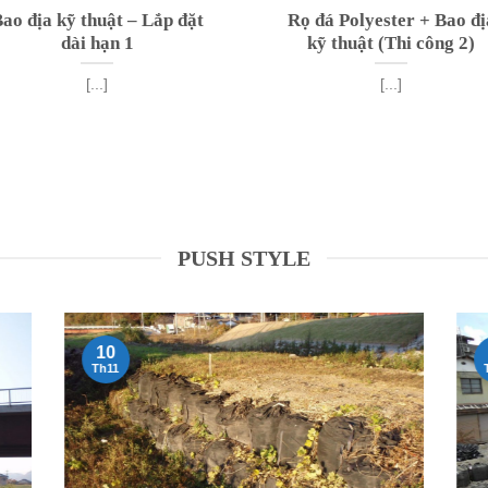
ao địa kỹ thuật – Lắp đặt
Rọ đá Polyester + Bao đị
dài hạn 1
kỹ thuật (Thi công 2)
[...]
[...]
PUSH STYLE
10
Th11