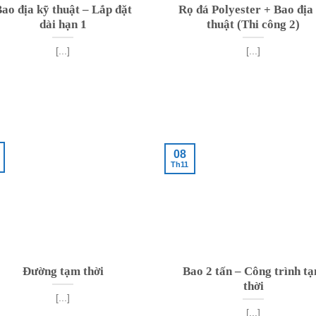
ao địa kỹ thuật – Lắp đặt
Rọ đá Polyester + Bao địa
dài hạn 1
thuật (Thi công 2)
[...]
[...]
08
Th11
Đường tạm thời
Bao 2 tấn – Công trình t
thời
[...]
[...]