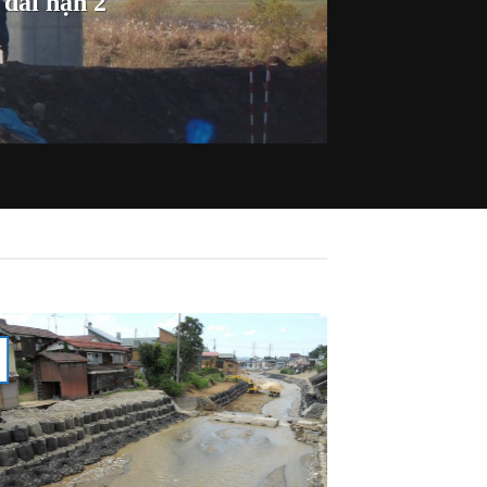
 dài hạn 2
10
Th11