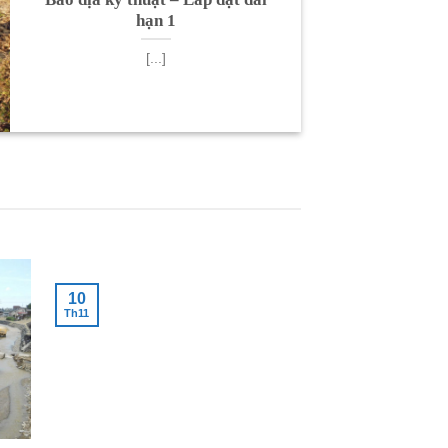
hạn 1
[...]
10
Th11