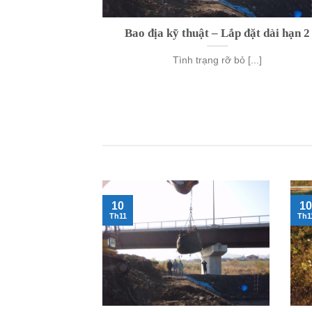
 mềm, 2tonbag
Bao địa kỹ thuật – Lắp đặt dài hạn 2
 – Bao tải cát 2
Tình trạng rỡ bỏ [...]
ải [...]
10
10
Th11
Th1