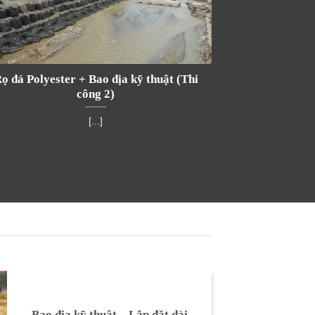
ọ đá Polyester + Bao địa kỹ thuật (Thi
Rọ đá Polyest
công 2)
[...]
Dựng sàn công
Polyes
Bao địa kỹ thuật – Lắp đặt dài